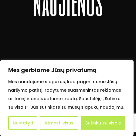
n
a
u
j
i
e
n
o
s
Mes gerbiame Jūsų privatumą
Mes naudojame slapukus, kad pagerintume Jūsų
naršymo patirtį, rodytume suasmenintas reklamas
ar turinį ir analizuotume srautą. Spustelėję „Sutinku
su visais“, Jūs sutinkate su mūsų slapukų naudojimu.
Nustatyti
Atmesti visus
Sutinku su visais